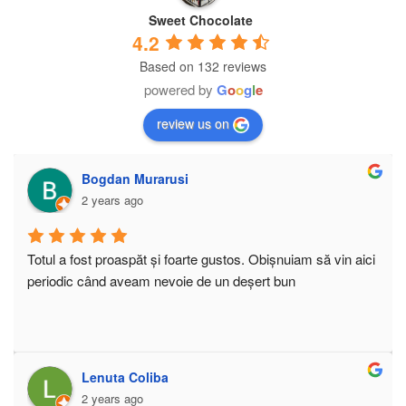
Sweet Chocolate
4.2
Based on 132 reviews
powered by
G
o
o
g
l
e
review us on
Bogdan Murarusi
2 years ago
Totul a fost proaspăt și foarte gustos. Obișnuiam să vin aici 
periodic când aveam nevoie de un deșert bun
Lenuta Coliba
2 years ago