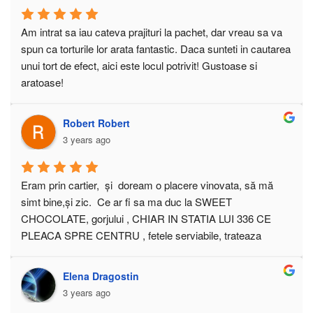
Am intrat sa iau cateva prajituri la pachet, dar vreau sa va 
spun ca torturile lor arata fantastic. Daca sunteti in cautarea 
unui tort de efect, aici este locul potrivit! Gustoase si 
aratoase!
Robert Robert
3 years ago
Eram prin cartier,  și  doream o placere vinovata, să mă 
simt bine,și zic.  Ce ar fi sa ma duc la SWEET 
CHOCOLATE, gorjului , CHIAR IN STATIA LUI 336 CE 
PLEACA SPRE CENTRU , fetele serviabile, trateaza 
corect clientul. sunt pro client  , bune profesioniste in arta 
comertului. Si a gatitului CHIAR MI-AU MERS LA SUFLET, 
Elena Dragostin
atmosfera a fost degajată,  am discutat diverse  despre 
3 years ago
prospetime, AROME ȘI DIVERSE condimente, mi-a placut 