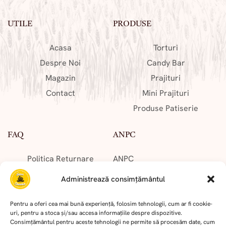
UTILE
PRODUSE
Acasa
Torturi
Despre Noi
Candy Bar
Magazin
Prajituri
Contact
Mini Prajituri
Produse Patiserie
FAQ
ANPC
Politica Returnare
ANPC
Cum Comand?
Solutionarea Online a
Administrează consimțământul
Cum Platesc?
Litigiilor
Livrare Comenzi
Pentru a oferi cea mai bună experiență, folosim tehnologii, cum ar fi cookie-
uri, pentru a stoca și/sau accesa informațiile despre dispozitive.
Consimțământul pentru aceste tehnologii ne permite să procesăm date, cum