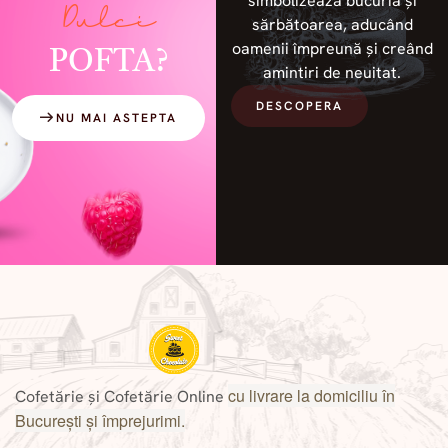
simbolizează bucuria și
Dulci
sărbătoarea, aducând
oamenii împreună și creând
POFTA?
amintiri de neuitat.
DESCOPERA
NU MAI ASTEPTA
cu livrare la domiciliu în
Cofetărie și Cofetărie Online
București și împrejurimi.