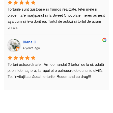
atmosfera. mai ales, ca mai fusesem si  inainte. o 
aFACERE BUNĂ  ÎNSEAMNĂ SĂ ȘTII SĂ IȚI VINZI CU 
Torturile sunt gustoase și frumos realizate, fetei mele ii 
ABILITATE MARFA. ȘI ELE CHAIR STIU. FELICITĂRI,PT 
place f tare marțipanul și la Sweet Chocolate mereu au ieșit 
O BUNA PRAJITURA IN ORASChiar era veselie  acolo. 
așa cum și le-a dorit ea. Tortul de astăzi și tortul de acum 
produse proaspete tot timpul, si inainte, gen un an sau 2mai 
un an.
comandasem pentru sora mea  niste frisca, impecabil 
executată. AU LAborator propriu, ceea ce e un 
Diana G
avantaj.CHiar merită sa ăervești o prăjitură in oraș la Sweet 
4 years ago
Chocolate.GORJULUI in martie am luat fursecuri, Și nu 
demult,(o saptamana)a trebuit sa indulcesc niste prietene. 
au fost apreciate. N-ai cum sa dai greș. Si prajitura diplomat 
Torturi extraordinare!! Am comandat 2 torturi de la ei, odată 
e, din cale afara de buna. TOTU-i BUN, Felicitari SWEET 
pt o zi de naștere, iar apoi pt o petrecere de cununie civilă.  
CHOCOLATE GORJULUI
Toti invitații au lăudat torturile. Recomand cu drag!!!