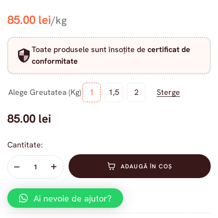
85.00
lei
/kg
Toate produsele sunt însoțite de
certificat de
conformitate
Alege Greutatea (kg)
1
1,5
2
Sterge
85.00
lei
Cantitate:
ADAUGĂ ÎN COȘ
Ai nevoie de ajutor?