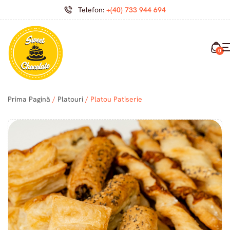
Telefon:
+(40) 733 944 694
0
Prima Pagină
/
Platouri
/ Platou Patiserie