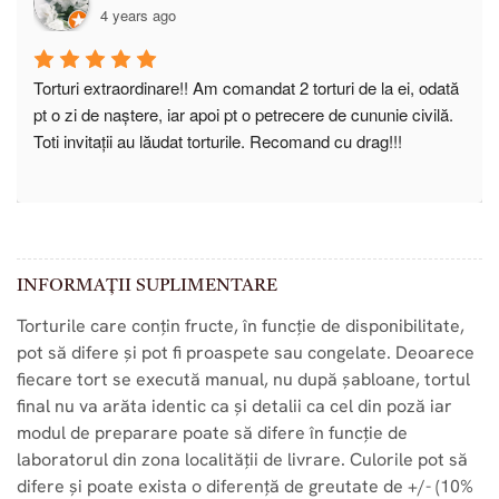
avantaj.CHiar merită sa ăervești o prăjitură in oraș la Sweet 
4 years ago
Chocolate.GORJULUI in martie am luat fursecuri, Și nu 
demult,(o saptamana)a trebuit sa indulcesc niste prietene. 
au fost apreciate. N-ai cum sa dai greș. Si prajitura diplomat 
Torturi extraordinare!! Am comandat 2 torturi de la ei, odată 
e, din cale afara de buna. TOTU-i BUN, Felicitari SWEET 
pt o zi de naștere, iar apoi pt o petrecere de cununie civilă.  
CHOCOLATE GORJULUI
Toti invitații au lăudat torturile. Recomand cu drag!!!
INFORMAȚII SUPLIMENTARE
Torturile care conțin fructe, în funcție de disponibilitate,
pot să difere și pot fi proaspete sau congelate. Deoarece
fiecare tort se execută manual, nu după șabloane, tortul
final nu va arăta identic ca și detalii ca cel din poză iar
modul de preparare poate să difere în funcție de
laboratorul din zona localității de livrare. Culorile pot să
difere și poate exista o diferență de greutate de +/- (10%