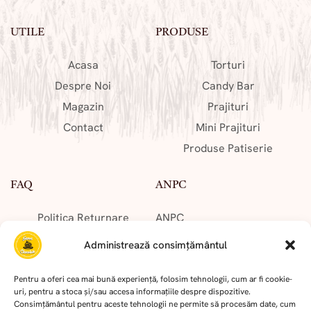
UTILE
PRODUSE
Acasa
Torturi
Despre Noi
Candy Bar
Magazin
Prajituri
Contact
Mini Prajituri
Produse Patiserie
FAQ
ANPC
Politica Returnare
ANPC
Cum Comand?
Solutionarea Online a
Administrează consimțământul
Cum Platesc?
Litigiilor
Livrare Comenzi
Pentru a oferi cea mai bună experiență, folosim tehnologii, cum ar fi cookie-
uri, pentru a stoca și/sau accesa informațiile despre dispozitive.
Consimțământul pentru aceste tehnologii ne permite să procesăm date, cum