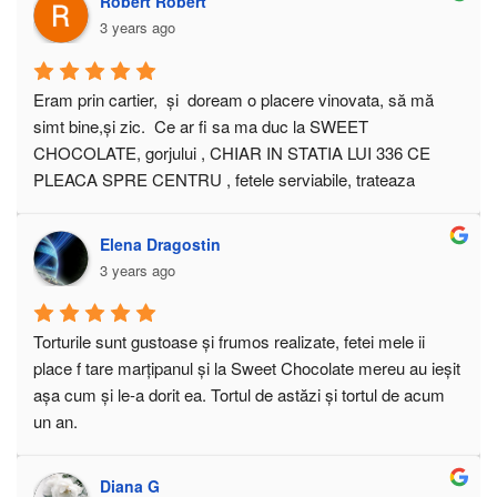
Robert Robert
3 years ago
Eram prin cartier,  și  doream o placere vinovata, să mă 
simt bine,și zic.  Ce ar fi sa ma duc la SWEET 
CHOCOLATE, gorjului , CHIAR IN STATIA LUI 336 CE 
PLEACA SPRE CENTRU , fetele serviabile, trateaza 
corect clientul. sunt pro client  , bune profesioniste in arta 
comertului. Si a gatitului CHIAR MI-AU MERS LA SUFLET, 
Elena Dragostin
atmosfera a fost degajată,  am discutat diverse  despre 
3 years ago
prospetime, AROME ȘI DIVERSE condimente, mi-a placut 
atmosfera. mai ales, ca mai fusesem si  inainte. o 
aFACERE BUNĂ  ÎNSEAMNĂ SĂ ȘTII SĂ IȚI VINZI CU 
Torturile sunt gustoase și frumos realizate, fetei mele ii 
ABILITATE MARFA. ȘI ELE CHAIR STIU. FELICITĂRI,PT 
place f tare marțipanul și la Sweet Chocolate mereu au ieșit 
O BUNA PRAJITURA IN ORASChiar era veselie  acolo. 
așa cum și le-a dorit ea. Tortul de astăzi și tortul de acum 
produse proaspete tot timpul, si inainte, gen un an sau 2mai 
un an.
comandasem pentru sora mea  niste frisca, impecabil 
executată. AU LAborator propriu, ceea ce e un 
Diana G