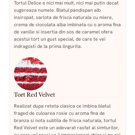
Tortul Delice e nici mai mult, nici mai putin decat
sugereaza numele. Blatul pandispan alb
insiropat, sarlota de frisca naturala cu miere,
crema de ciocolata alba imbinata cu o aroma fina
de vanilie si insertia din sos de caramel ofera
acestui tort un gust special, de care te vei
indragosti de la prima lingurita.
Tort Red Velvet
Realizat dupa reteta clasica ce imbina blatul
fraged de culoarea rosie cu aroma fina de
branza si nota subtila de frisca naturala, tortul
Red Velvet este un adevarat rasfat al simturilor,
cu care vei reusi sa ii impresionezi chiar si pe cei