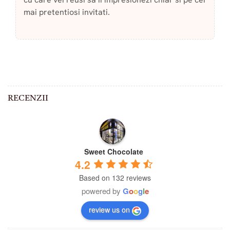
mai pretentiosi invitati.
RECENZII
Sweet Chocolate
4.2
Based on 132 reviews
powered by
G
o
o
g
l
e
review us on