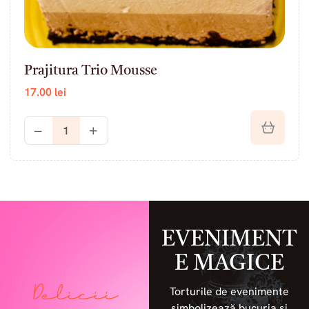
Prajitura Trio Mousse
17.00
lei
EVENIMENT
E MAGICE
Delicii
Torturile de evenimente
simbolizează bucuria și