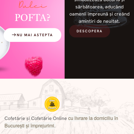
Dulci
sărbătoarea, aducând
oamenii împreună și creând
POFTA?
amintiri de neuitat.
DESCOPERA
NU MAI ASTEPTA
cu livrare la domiciliu în
Cofetărie și Cofetărie Online
București și împrejurimi.